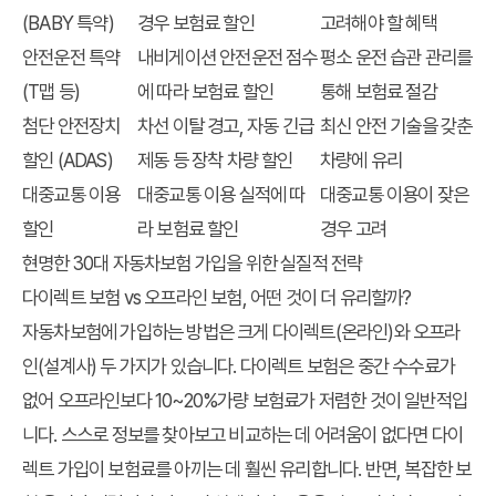
(BABY 특약)
경우 보험료 할인
고려해야 할 혜택
안전운전 특약
내비게이션 안전운전 점수
평소 운전 습관 관리를
(T맵 등)
에 따라 보험료 할인
통해 보험료 절감
첨단 안전장치
차선 이탈 경고, 자동 긴급
최신 안전 기술을 갖춘
할인 (ADAS)
제동 등 장착 차량 할인
차량에 유리
대중교통 이용
대중교통 이용 실적에 따
대중교통 이용이 잦은
할인
라 보험료 할인
경우 고려
현명한 30대 자동차보험 가입을 위한 실질적 전략
다이렉트 보험 vs 오프라인 보험, 어떤 것이 더 유리할까?
자동차보험에 가입하는 방법은 크게 다이렉트(온라인)와 오프라
인(설계사) 두 가지가 있습니다. 다이렉트 보험은 중간 수수료가
없어 오프라인보다 10~20%가량 보험료가 저렴한 것이 일반적입
니다. 스스로 정보를 찾아보고 비교하는 데 어려움이 없다면 다이
렉트 가입이 보험료를 아끼는 데 훨씬 유리합니다. 반면, 복잡한 보