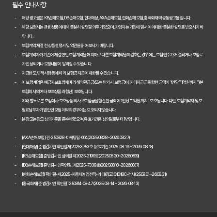
필수 안내사항
놓치면 손해! 2026년 자동차보험 비교, 이것만은 꼭 확인하세요
해당 광고물은 KB손해보험, DB손해보험, 현대해상, AXA손해보험, 한화손해보험, 흥국화재의 공동광고물입니다.
해당 보험사는 관련 상품에 대해 충분히 설명할 의무가 있으며, 가입자는 가입에 앞서 이에 대한 충분한 설명을 받으시기 바
2026년 자동차보험 현명하게 비교하는 3가지 핵심 전략
랍니다.
보험계약 체결 전 상품설명서 및 약관을 읽어보시기 바랍니다.
2026년 자동차보험 현명하게 비교하는 3가지 방법
보험계약자가 기존에 체결했던 보험계약을 해지하고 다른 보험계약을 체결하는 경우에는 보험인수가 거절되거나 보험료
가 인상되거나 보장내용이 달라질 수 있습니다.
자동차보험료 100만원 절약, 숨겨진 꿀팁 대방출
지급한도, 면책사항 등에 따라 보험금 지급이 제한될 수 있습니다.
이 보험계약은 예금자보호법에 따라 해약환급금(또는 만기 시 보험금)에 기타지급금을 합한 금액이 1인당 "1억원까지"(본
자동차보험, 다이렉트로 저렴하게 가입하는 비법 공개
보험회사의 여타 보호상품과 합산) 보호됩니다.
이와 별도로 본 보험회사 보호상품의 사고보험금을 합산한 금액이 1인당 "1억원까지" 보호됩니다. 다만, 보험계약자 및 보
내 차에 딱 맞는 자동차보험, 비교하고 고르는 완벽 가이드
험료납부자가 법인인 보험계약의 경우에는 보호되지 않습니다.
본 광고는 광고심의기준을 준수하였으며, 유효기간은 심의일로부터 1년입니다.
놓치면 손해! 자동차보험 비교견적 필수 체크리스트
[AXA손해보험] 검-250828-마케팅팀-664(2025.08.28~2026.08.27)
2026 자동차보험 다이렉트 비교견적: 숨은 혜택 찾고 보험료 낮추는 
[현대해상] 준법감시인 확인필 제20253753호 (유효기간 2025-08-19 ~ 2026-08-18)
[KB손해보험] 준법감시인 심의필 제2025-2199호(2025.08.20~2026.08.19)
자동차보험 다이렉트 비교사이트, 숨겨진 할인 꿀팁으로 진짜 최저가 찾
[DB손해보험] 준법감시인확인필_제2025-7339호(2025.08.18~2026.08.17)
[한화손해보험] 확인필-제2025-자동차영업전략-기타(광고)04048C-전사(25.09.01~26.08.31)
[흥국화재] 준법감시인 확인필T250814-08-47 (2025-08-14 ~ 2026-08-13)
다이렉트 자동차보험료 아끼는 법: 2026년 견적, 숨겨진 할인 꿀팁 대
2026년 자동차 다이렉트 보험료, 숨겨진 진실 파헤치고 현명하게 비교