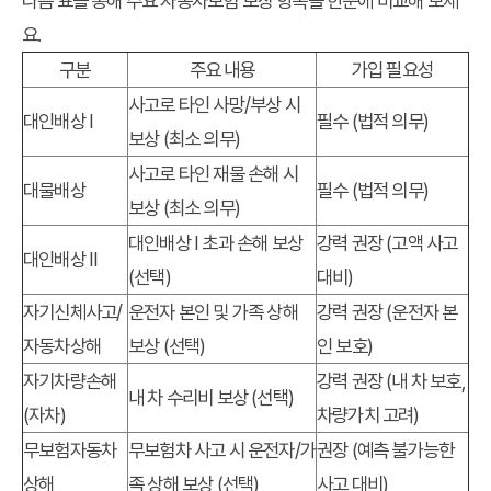
다음 표를 통해 주요 자동차보험 보장 항목을 한눈에 비교해 보세
요.
구분
주요 내용
가입 필요성
사고로 타인 사망/부상 시
대인배상 I
필수 (법적 의무)
보상 (최소 의무)
사고로 타인 재물 손해 시
대물배상
필수 (법적 의무)
보상 (최소 의무)
대인배상 I 초과 손해 보상
강력 권장 (고액 사고
대인배상 II
(선택)
대비)
자기신체사고/
운전자 본인 및 가족 상해
강력 권장 (운전자 본
자동차상해
보상 (선택)
인 보호)
자기차량손해
강력 권장 (내 차 보호,
내 차 수리비 보상 (선택)
(자차)
차량가치 고려)
무보험자동차
무보험차 사고 시 운전자/가
권장 (예측 불가능한
상해
족 상해 보상 (선택)
사고 대비)