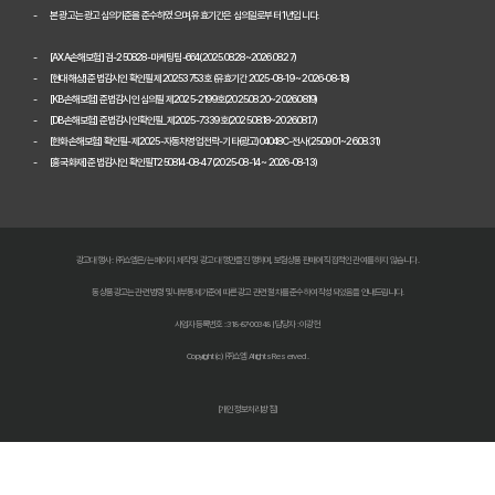
본 광고는 광고심의기준을 준수하였으며, 유효기간은 심의일로부터 1년입니다.
놓치면 손해! 자동차보험 비교견적 필수 체크리스트
[AXA손해보험] 검-250828-마케팅팀-664(2025.08.28~2026.08.27)
2026 자동차보험 다이렉트 비교견적: 숨은 혜택 찾고 보험료 낮추는 
[현대해상] 준법감시인 확인필 제20253753호 (유효기간 2025-08-19 ~ 2026-08-18)
[KB손해보험] 준법감시인 심의필 제2025-2199호(2025.08.20~2026.08.19)
자동차보험 다이렉트 비교사이트, 숨겨진 할인 꿀팁으로 진짜 최저가 찾
[DB손해보험] 준법감시인확인필_제2025-7339호(2025.08.18~2026.08.17)
[한화손해보험] 확인필-제2025-자동차영업전략-기타(광고)04048C-전사(25.09.01~26.08.31)
[흥국화재] 준법감시인 확인필T250814-08-47 (2025-08-14 ~ 2026-08-13)
다이렉트 자동차보험료 아끼는 법: 2026년 견적, 숨겨진 할인 꿀팁 대
2026년 자동차 다이렉트 보험료, 숨겨진 진실 파헤치고 현명하게 비교
다이렉트 자동차보험 비교견적: 숨은 1cm까지 찾아 보험료 낮추는 비법
광고대행사 : ㈜쇼엠은/는 페이지 제작 및 광고 대행만을 진행하며, 보험상품 판매에 직접적인 관여를 하지 않습니다.
동 상품광고는 관련 법령 및 내부통제기준에 따른 광고 관련 절차를 준수하여 작성되었음을 안내드립니다.
자동차 보험료 인상, 다이렉트 비교견적 사이트로 한 번에 해결!
사업자등록번호 : 318-87-00348 | 담당자 : 이광헌
자동차보험 다이렉트 비교: 숨겨진 할인 꿀팁으로 보험료 절반으로 줄
Copyright (c) ㈜쇼엠 All rights Reserved.
다이렉트 자동차보험료 비교견적 사이트 똑똑하게 활용하는 법: 숨겨진
[개인정보처리방침]
자동차보험료 아끼는 법? 다이렉트 비교견적으로 숨은 꿀팁 찾기!
자동차보험 다이렉트 비교견적, '나만 몰랐던' 숨은 혜택 찾기!