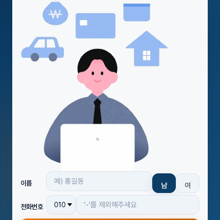
이름
남
여
전화번호