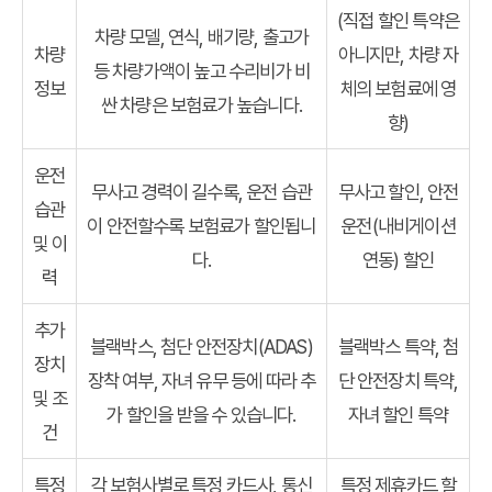
(직접 할인 특약은
차량 모델, 연식, 배기량, 출고가
차량
아니지만, 차량 자
등 차량가액이 높고 수리비가 비
정보
체의 보험료에 영
싼 차량은 보험료가 높습니다.
향)
운전
무사고 경력이 길수록, 운전 습관
무사고 할인, 안전
습관
이 안전할수록 보험료가 할인됩니
운전(내비게이션
및 이
다.
연동) 할인
력
추가
블랙박스, 첨단 안전장치(ADAS)
블랙박스 특약, 첨
장치
장착 여부, 자녀 유무 등에 따라 추
단 안전장치 특약,
및 조
가 할인을 받을 수 있습니다.
자녀 할인 특약
건
특정
각 보험사별로 특정 카드사, 통신
특정 제휴카드 할