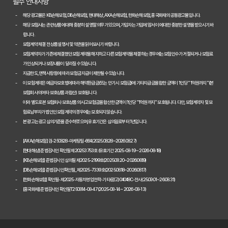
필수 안내사항
놓치면 손해! 2026년 자동차보험 비교, 이것만은 꼭 확인하세요
해당 광고물은 KB손해보험, DB손해보험, 현대해상, AXA손해보험, 한화손해보험, 흥국화재의 공동광고물입니다.
해당 보험사는 관련 상품에 대해 충분히 설명할 의무가 있으며, 가입자는 가입에 앞서 이에 대한 충분한 설명을 받으시기 바
2026년 자동차보험 현명하게 비교하는 3가지 핵심 전략
랍니다.
보험계약 체결 전 상품설명서 및 약관을 읽어보시기 바랍니다.
2026년 자동차보험 현명하게 비교하는 3가지 방법
보험계약자가 기존에 체결했던 보험계약을 해지하고 다른 보험계약을 체결하는 경우에는 보험인수가 거절되거나 보험료
가 인상되거나 보장내용이 달라질 수 있습니다.
자동차보험료 100만원 절약, 숨겨진 꿀팁 대방출
지급한도, 면책사항 등에 따라 보험금 지급이 제한될 수 있습니다.
이 보험계약은 예금자보호법에 따라 해약환급금(또는 만기 시 보험금)에 기타지급금을 합한 금액이 1인당 "1억원까지"(본
자동차보험, 다이렉트로 저렴하게 가입하는 비법 공개
보험회사의 여타 보호상품과 합산) 보호됩니다.
이와 별도로 본 보험회사 보호상품의 사고보험금을 합산한 금액이 1인당 "1억원까지" 보호됩니다. 다만, 보험계약자 및 보
내 차에 딱 맞는 자동차보험, 비교하고 고르는 완벽 가이드
험료납부자가 법인인 보험계약의 경우에는 보호되지 않습니다.
본 광고는 광고심의기준을 준수하였으며, 유효기간은 심의일로부터 1년입니다.
놓치면 손해! 자동차보험 비교견적 필수 체크리스트
[AXA손해보험] 검-250828-마케팅팀-664(2025.08.28~2026.08.27)
2026 자동차보험 다이렉트 비교견적: 숨은 혜택 찾고 보험료 낮추는 
[현대해상] 준법감시인 확인필 제20253753호 (유효기간 2025-08-19 ~ 2026-08-18)
[KB손해보험] 준법감시인 심의필 제2025-2199호(2025.08.20~2026.08.19)
자동차보험 다이렉트 비교사이트, 숨겨진 할인 꿀팁으로 진짜 최저가 찾
[DB손해보험] 준법감시인확인필_제2025-7339호(2025.08.18~2026.08.17)
[한화손해보험] 확인필-제2025-자동차영업전략-기타(광고)04048C-전사(25.09.01~26.08.31)
[흥국화재] 준법감시인 확인필T250814-08-47 (2025-08-14 ~ 2026-08-13)
다이렉트 자동차보험료 아끼는 법: 2026년 견적, 숨겨진 할인 꿀팁 대
2026년 자동차 다이렉트 보험료, 숨겨진 진실 파헤치고 현명하게 비교