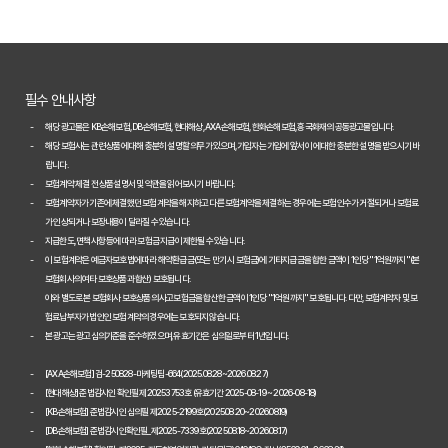
자동차보험료 아끼는 꿀팁 대방출! 2026년 비교 필수 정보
2026년 자동차보험, 다이렉트 vs 설계사! 나에게 유리한 선택은?
필수 안내사항
놓치면 손해! 2026년 자동차보험 비교, 이것만은 꼭 확인하세요
해당 광고물은 KB손해보험, DB손해보험, 현대해상, AXA손해보험, 한화손해보험, 흥국화재의 공동광고물입니다.
해당 보험사는 관련 상품에 대해 충분히 설명할 의무가 있으며, 가입자는 가입에 앞서 이에 대한 충분한 설명을 받으시기 바
2026년 자동차보험 현명하게 비교하는 3가지 핵심 전략
랍니다.
보험계약 체결 전 상품설명서 및 약관을 읽어보시기 바랍니다.
2026년 자동차보험 현명하게 비교하는 3가지 방법
보험계약자가 기존에 체결했던 보험계약을 해지하고 다른 보험계약을 체결하는 경우에는 보험인수가 거절되거나 보험료
가 인상되거나 보장내용이 달라질 수 있습니다.
자동차보험료 100만원 절약, 숨겨진 꿀팁 대방출
지급한도, 면책사항 등에 따라 보험금 지급이 제한될 수 있습니다.
이 보험계약은 예금자보호법에 따라 해약환급금(또는 만기 시 보험금)에 기타지급금을 합한 금액이 1인당 "1억원까지"(본
자동차보험, 다이렉트로 저렴하게 가입하는 비법 공개
보험회사의 여타 보호상품과 합산) 보호됩니다.
이와 별도로 본 보험회사 보호상품의 사고보험금을 합산한 금액이 1인당 "1억원까지" 보호됩니다. 다만, 보험계약자 및 보
내 차에 딱 맞는 자동차보험, 비교하고 고르는 완벽 가이드
험료납부자가 법인인 보험계약의 경우에는 보호되지 않습니다.
본 광고는 광고심의기준을 준수하였으며, 유효기간은 심의일로부터 1년입니다.
놓치면 손해! 자동차보험 비교견적 필수 체크리스트
[AXA손해보험] 검-250828-마케팅팀-664(2025.08.28~2026.08.27)
2026 자동차보험 다이렉트 비교견적: 숨은 혜택 찾고 보험료 낮추는 
[현대해상] 준법감시인 확인필 제20253753호 (유효기간 2025-08-19 ~ 2026-08-18)
[KB손해보험] 준법감시인 심의필 제2025-2199호(2025.08.20~2026.08.19)
자동차보험 다이렉트 비교사이트, 숨겨진 할인 꿀팁으로 진짜 최저가 찾
[DB손해보험] 준법감시인확인필_제2025-7339호(2025.08.18~2026.08.17)