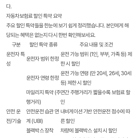
다.
자동차보험료 할인 특약 요약
주요 할인 특약들을 한눈에 보기 쉽게 정리했습니다. 본인에게 해
당되는 혜택은 없는지 다시 한번 확인해보세요.
구분
할인 특약 종류
주요 내용 및 조건
운전자 특
운전 가능 범위 (1인, 부부, 가족 등) 제
운전자 범위 한정
성
한 시 할인
운전 가능 연령 (만 20세, 26세, 30세
운전자 연령 한정
등) 제한 시 할인
마일리지 특약 (주
연간 주행거리가 짧을수록 보험료 할
행거리)
인
안전 운
안전운전 습관 연
내비게이션 기반 안전운전 점수에 따
전/기술
계 (UBI)
른 할인
블랙박스 장착
차량에 블랙박스 설치 시 할인