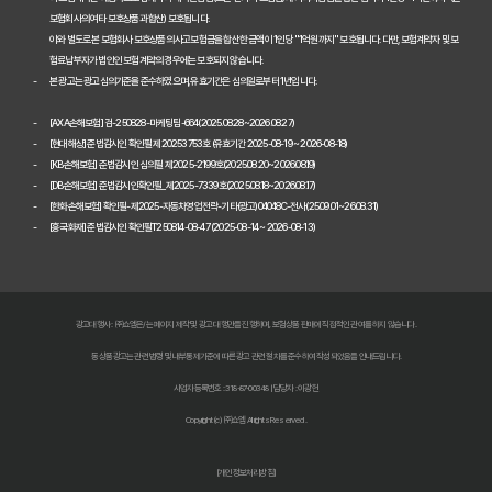
자동차보험, 다이렉트로 저렴하게 가입하는 비법 공개
보험회사의 여타 보호상품과 합산) 보호됩니다.
이와 별도로 본 보험회사 보호상품의 사고보험금을 합산한 금액이 1인당 "1억원까지" 보호됩니다. 다만, 보험계약자 및 보
내 차에 딱 맞는 자동차보험, 비교하고 고르는 완벽 가이드
험료납부자가 법인인 보험계약의 경우에는 보호되지 않습니다.
본 광고는 광고심의기준을 준수하였으며, 유효기간은 심의일로부터 1년입니다.
놓치면 손해! 자동차보험 비교견적 필수 체크리스트
[AXA손해보험] 검-250828-마케팅팀-664(2025.08.28~2026.08.27)
2026 자동차보험 다이렉트 비교견적: 숨은 혜택 찾고 보험료 낮추는 
[현대해상] 준법감시인 확인필 제20253753호 (유효기간 2025-08-19 ~ 2026-08-18)
[KB손해보험] 준법감시인 심의필 제2025-2199호(2025.08.20~2026.08.19)
자동차보험 다이렉트 비교사이트, 숨겨진 할인 꿀팁으로 진짜 최저가 찾
[DB손해보험] 준법감시인확인필_제2025-7339호(2025.08.18~2026.08.17)
[한화손해보험] 확인필-제2025-자동차영업전략-기타(광고)04048C-전사(25.09.01~26.08.31)
[흥국화재] 준법감시인 확인필T250814-08-47 (2025-08-14 ~ 2026-08-13)
다이렉트 자동차보험료 아끼는 법: 2026년 견적, 숨겨진 할인 꿀팁 대
2026년 자동차 다이렉트 보험료, 숨겨진 진실 파헤치고 현명하게 비교
다이렉트 자동차보험 비교견적: 숨은 1cm까지 찾아 보험료 낮추는 비법
광고대행사 : ㈜쇼엠은/는 페이지 제작 및 광고 대행만을 진행하며, 보험상품 판매에 직접적인 관여를 하지 않습니다.
동 상품광고는 관련 법령 및 내부통제기준에 따른 광고 관련 절차를 준수하여 작성되었음을 안내드립니다.
자동차 보험료 인상, 다이렉트 비교견적 사이트로 한 번에 해결!
사업자등록번호 : 318-87-00348 | 담당자 : 이광헌
자동차보험 다이렉트 비교: 숨겨진 할인 꿀팁으로 보험료 절반으로 줄
Copyright (c) ㈜쇼엠 All rights Reserved.
다이렉트 자동차보험료 비교견적 사이트 똑똑하게 활용하는 법: 숨겨진
[개인정보처리방침]