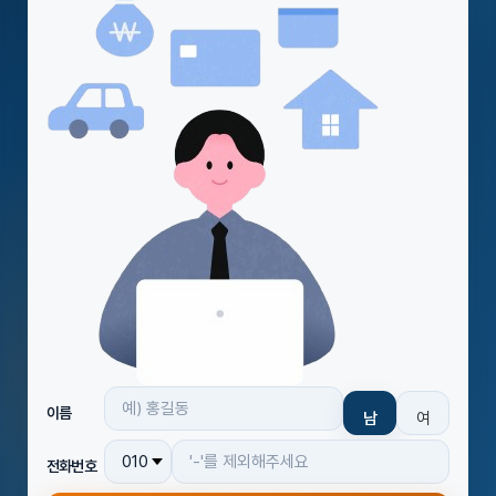
이름
남
여
전화번호