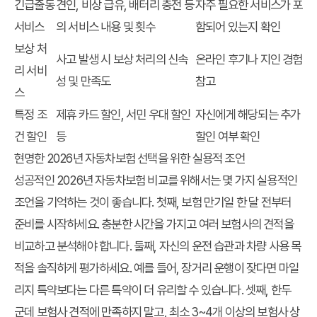
긴급출동
견인, 비상 급유, 배터리 충전 등
자주 필요한 서비스가 포
서비스
의 서비스 내용 및 횟수
함되어 있는지 확인
보상 처
사고 발생 시 보상 처리의 신속
온라인 후기나 지인 경험
리 서비
성 및 만족도
참고
스
특정 조
제휴 카드 할인, 서민 우대 할인
자신에게 해당되는 추가
건 할인
등
할인 여부 확인
현명한 2026년 자동차보험 선택을 위한 실용적 조언
성공적인 2026년 자동차보험 비교를 위해서는 몇 가지 실용적인
조언을 기억하는 것이 좋습니다. 첫째, 보험 만기일 한 달 전부터
준비를 시작하세요. 충분한 시간을 가지고 여러 보험사의 견적을
비교하고 분석해야 합니다. 둘째, 자신의 운전 습관과 차량 사용 목
적을 솔직하게 평가하세요. 예를 들어, 장거리 운행이 잦다면 마일
리지 특약보다는 다른 특약이 더 유리할 수 있습니다. 셋째, 한두
군데 보험사 견적에 만족하지 말고, 최소 3~4개 이상의 보험사 상