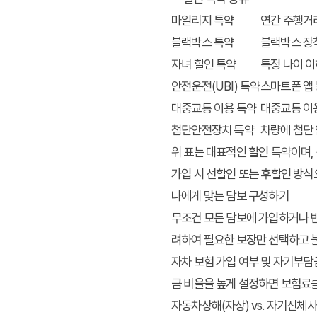
마일리지 특약
연간 주행거
블랙박스 특약
블랙박스 장
자녀 할인 특약
특정 나이 이
안전운전(UBI) 특약
스마트폰 앱 
대중교통 이용 특약
대중교통 이
첨단안전장치 특약
차량에 첨단 
위 표는 대표적인 할인 특약이며,
가입 시 선할인 또는 후할인 방식
나에게 맞는 담보 구성하기
무조건 모든 담보에 가입하거나 반
려하여 필요한 보장만 선택하고 
자차 보험 가입 여부 및 자기부담
금 비율을 높게 설정하면 보험료를
자동차상해(자상) vs. 자기신체사