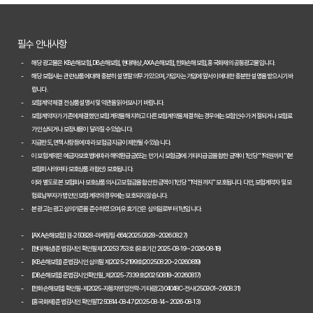
2026년 자동차보험, 다이렉트 vs 설계사! 나에게 유리한 선택은?
필수 안내사항
놓치면 손해! 2026년 자동차보험 비교, 이것만은 꼭 확인하세요
해당 광고물은 KB손해보험, DB손해보험, 현대해상, AXA손해보험, 한화손해보험, 흥국화재의 공동광고물입니다.
해당 보험사는 관련 상품에 대해 충분히 설명할 의무가 있으며, 가입자는 가입에 앞서 이에 대한 충분한 설명을 받으시기 바
2026년 자동차보험 현명하게 비교하는 3가지 핵심 전략
랍니다.
보험계약 체결 전 상품설명서 및 약관을 읽어보시기 바랍니다.
2026년 자동차보험 현명하게 비교하는 3가지 방법
보험계약자가 기존에 체결했던 보험계약을 해지하고 다른 보험계약을 체결하는 경우에는 보험인수가 거절되거나 보험료
가 인상되거나 보장내용이 달라질 수 있습니다.
자동차보험료 100만원 절약, 숨겨진 꿀팁 대방출
지급한도, 면책사항 등에 따라 보험금 지급이 제한될 수 있습니다.
이 보험계약은 예금자보호법에 따라 해약환급금(또는 만기 시 보험금)에 기타지급금을 합한 금액이 1인당 "1억원까지"(본
자동차보험, 다이렉트로 저렴하게 가입하는 비법 공개
보험회사의 여타 보호상품과 합산) 보호됩니다.
이와 별도로 본 보험회사 보호상품의 사고보험금을 합산한 금액이 1인당 "1억원까지" 보호됩니다. 다만, 보험계약자 및 보
내 차에 딱 맞는 자동차보험, 비교하고 고르는 완벽 가이드
험료납부자가 법인인 보험계약의 경우에는 보호되지 않습니다.
본 광고는 광고심의기준을 준수하였으며, 유효기간은 심의일로부터 1년입니다.
놓치면 손해! 자동차보험 비교견적 필수 체크리스트
[AXA손해보험] 검-250828-마케팅팀-664(2025.08.28~2026.08.27)
2026 자동차보험 다이렉트 비교견적: 숨은 혜택 찾고 보험료 낮추는 
[현대해상] 준법감시인 확인필 제20253753호 (유효기간 2025-08-19 ~ 2026-08-18)
[KB손해보험] 준법감시인 심의필 제2025-2199호(2025.08.20~2026.08.19)
자동차보험 다이렉트 비교사이트, 숨겨진 할인 꿀팁으로 진짜 최저가 찾
[DB손해보험] 준법감시인확인필_제2025-7339호(2025.08.18~2026.08.17)
[한화손해보험] 확인필-제2025-자동차영업전략-기타(광고)04048C-전사(25.09.01~26.08.31)
[흥국화재] 준법감시인 확인필T250814-08-47 (2025-08-14 ~ 2026-08-13)
다이렉트 자동차보험료 아끼는 법: 2026년 견적, 숨겨진 할인 꿀팁 대