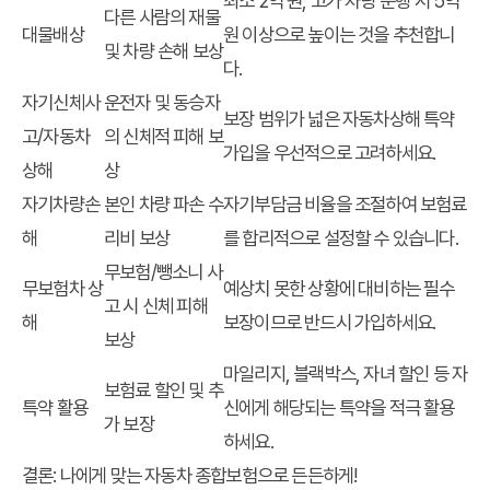
최소 2억 원, 고가 차량 운행 시 5억
다른 사람의 재물
대물배상
원 이상으로 높이는 것을 추천합니
및 차량 손해 보상
다.
자기신체사
운전자 및 동승자
보장 범위가 넓은 자동차상해 특약
고/자동차
의 신체적 피해 보
가입을 우선적으로 고려하세요.
상해
상
자기차량손
본인 차량 파손 수
자기부담금 비율을 조절하여 보험료
해
리비 보상
를 합리적으로 설정할 수 있습니다.
무보험/뺑소니 사
무보험차 상
예상치 못한 상황에 대비하는 필수
고 시 신체 피해
해
보장이므로 반드시 가입하세요.
보상
마일리지, 블랙박스, 자녀 할인 등 자
보험료 할인 및 추
특약 활용
신에게 해당되는 특약을 적극 활용
가 보장
하세요.
결론: 나에게 맞는 자동차 종합보험으로 든든하게!