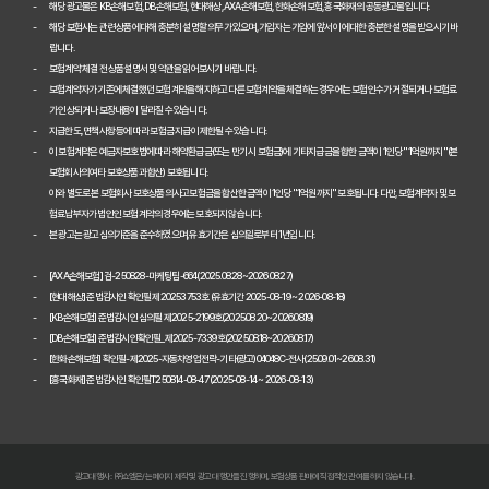
해당 광고물은 KB손해보험, DB손해보험, 현대해상, AXA손해보험, 한화손해보험, 흥국화재의 공동광고물입니다.
해당 보험사는 관련 상품에 대해 충분히 설명할 의무가 있으며, 가입자는 가입에 앞서 이에 대한 충분한 설명을 받으시기 바
2026년 자동차보험 현명하게 비교하는 3가지 핵심 전략
랍니다.
보험계약 체결 전 상품설명서 및 약관을 읽어보시기 바랍니다.
2026년 자동차보험 현명하게 비교하는 3가지 방법
보험계약자가 기존에 체결했던 보험계약을 해지하고 다른 보험계약을 체결하는 경우에는 보험인수가 거절되거나 보험료
가 인상되거나 보장내용이 달라질 수 있습니다.
자동차보험료 100만원 절약, 숨겨진 꿀팁 대방출
지급한도, 면책사항 등에 따라 보험금 지급이 제한될 수 있습니다.
이 보험계약은 예금자보호법에 따라 해약환급금(또는 만기 시 보험금)에 기타지급금을 합한 금액이 1인당 "1억원까지"(본
자동차보험, 다이렉트로 저렴하게 가입하는 비법 공개
보험회사의 여타 보호상품과 합산) 보호됩니다.
이와 별도로 본 보험회사 보호상품의 사고보험금을 합산한 금액이 1인당 "1억원까지" 보호됩니다. 다만, 보험계약자 및 보
내 차에 딱 맞는 자동차보험, 비교하고 고르는 완벽 가이드
험료납부자가 법인인 보험계약의 경우에는 보호되지 않습니다.
본 광고는 광고심의기준을 준수하였으며, 유효기간은 심의일로부터 1년입니다.
놓치면 손해! 자동차보험 비교견적 필수 체크리스트
[AXA손해보험] 검-250828-마케팅팀-664(2025.08.28~2026.08.27)
2026 자동차보험 다이렉트 비교견적: 숨은 혜택 찾고 보험료 낮추는 
[현대해상] 준법감시인 확인필 제20253753호 (유효기간 2025-08-19 ~ 2026-08-18)
[KB손해보험] 준법감시인 심의필 제2025-2199호(2025.08.20~2026.08.19)
자동차보험 다이렉트 비교사이트, 숨겨진 할인 꿀팁으로 진짜 최저가 찾
[DB손해보험] 준법감시인확인필_제2025-7339호(2025.08.18~2026.08.17)
[한화손해보험] 확인필-제2025-자동차영업전략-기타(광고)04048C-전사(25.09.01~26.08.31)
[흥국화재] 준법감시인 확인필T250814-08-47 (2025-08-14 ~ 2026-08-13)
다이렉트 자동차보험료 아끼는 법: 2026년 견적, 숨겨진 할인 꿀팁 대
2026년 자동차 다이렉트 보험료, 숨겨진 진실 파헤치고 현명하게 비교
다이렉트 자동차보험 비교견적: 숨은 1cm까지 찾아 보험료 낮추는 비법
광고대행사 : ㈜쇼엠은/는 페이지 제작 및 광고 대행만을 진행하며, 보험상품 판매에 직접적인 관여를 하지 않습니다.