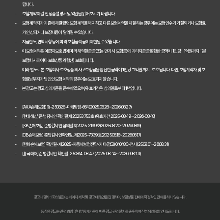
랍니다.
보험계약 체결 전 상품설명서 및 약관을 읽어보시기 바랍니다.
2026년 자동차보험 현명하게 비교하는 3가지 방법
보험계약자가 기존에 체결했던 보험계약을 해지하고 다른 보험계약을 체결하는 경우에는 보험인수가 거절되거나 보험료
가 인상되거나 보장내용이 달라질 수 있습니다.
자동차보험료 100만원 절약, 숨겨진 꿀팁 대방출
지급한도, 면책사항 등에 따라 보험금 지급이 제한될 수 있습니다.
이 보험계약은 예금자보호법에 따라 해약환급금(또는 만기 시 보험금)에 기타지급금을 합한 금액이 1인당 "1억원까지"(본
자동차보험, 다이렉트로 저렴하게 가입하는 비법 공개
보험회사의 여타 보호상품과 합산) 보호됩니다.
이와 별도로 본 보험회사 보호상품의 사고보험금을 합산한 금액이 1인당 "1억원까지" 보호됩니다. 다만, 보험계약자 및 보
내 차에 딱 맞는 자동차보험, 비교하고 고르는 완벽 가이드
험료납부자가 법인인 보험계약의 경우에는 보호되지 않습니다.
본 광고는 광고심의기준을 준수하였으며, 유효기간은 심의일로부터 1년입니다.
놓치면 손해! 자동차보험 비교견적 필수 체크리스트
[AXA손해보험] 검-250828-마케팅팀-664(2025.08.28~2026.08.27)
2026 자동차보험 다이렉트 비교견적: 숨은 혜택 찾고 보험료 낮추는 
[현대해상] 준법감시인 확인필 제20253753호 (유효기간 2025-08-19 ~ 2026-08-18)
[KB손해보험] 준법감시인 심의필 제2025-2199호(2025.08.20~2026.08.19)
자동차보험 다이렉트 비교사이트, 숨겨진 할인 꿀팁으로 진짜 최저가 찾
[DB손해보험] 준법감시인확인필_제2025-7339호(2025.08.18~2026.08.17)
[한화손해보험] 확인필-제2025-자동차영업전략-기타(광고)04048C-전사(25.09.01~26.08.31)
[흥국화재] 준법감시인 확인필T250814-08-47 (2025-08-14 ~ 2026-08-13)
다이렉트 자동차보험료 아끼는 법: 2026년 견적, 숨겨진 할인 꿀팁 대
2026년 자동차 다이렉트 보험료, 숨겨진 진실 파헤치고 현명하게 비교
다이렉트 자동차보험 비교견적: 숨은 1cm까지 찾아 보험료 낮추는 비법
광고대행사 : ㈜쇼엠은/는 페이지 제작 및 광고 대행만을 진행하며, 보험상품 판매에 직접적인 관여를 하지 않습니다.
동 상품광고는 관련 법령 및 내부통제기준에 따른 광고 관련 절차를 준수하여 작성되었음을 안내드립니다.
자동차 보험료 인상, 다이렉트 비교견적 사이트로 한 번에 해결!