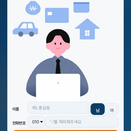
이름
남
여
전화번호