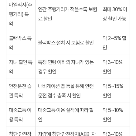
마일리지(주
연간 주행거리가 적을수록 보험
최대 30% 이
행거리) 특
료 할인
상 할인 가능
약
블랙박스 특
약 2~5% 할
블랙박스 설치 시 보험료 할인
약
인
자녀 할인 특
특정 연령 이하의 자녀가 있는
약 3~10%
약
경우 할인
할인
안전운전 습
내비게이션 앱 등을 통해 안전
약 5~15%
관 특약
운전 점수 충족 시 할인
할인
대중교통 이
대중교통 이용 실적에 따라 할
약 5~10%
용 특약
인
할인
첨단 안전장
차량에 첨단 안전장치(AEB, 차
약 3~10%