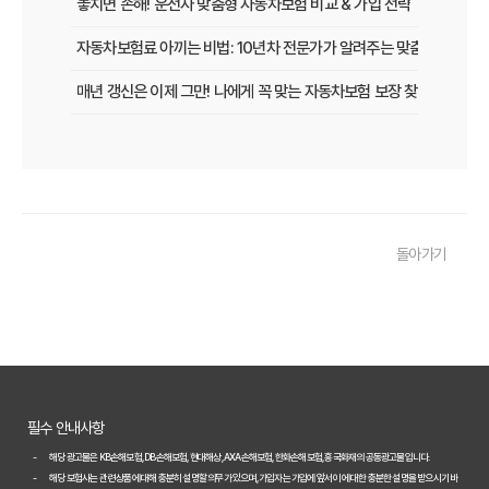
놓치면 손해! 운전자 맞춤형 자동차보험 비교 & 가입 전략
자동차보험료 아끼는 비법: 10년차 전문가가 알려주는 맞춤형 설계 전
매년 갱신은 이제 그만! 나에게 꼭 맞는 자동차보험 보장 찾는 법
[2026년 업데이트] 나이, 차종별 최적의 자동차보험 선택 전략
똑똑한 운전자를 위한 자동차보험 비교 가이드: 운전 습관별 맞춤 견적
내 차 보험료 아끼는 5가지 방법: 2026년 최신 정보
돌아가기
놓치면 후회! 자동차보험 가입 전 반드시 알아야 할 핵심 정보
내 차에 딱 맞는 자동차보험, 2026년 비교 견적으로 합리적인 선택!
자동차보험료 아끼는 꿀팁 대방출! 2026년 비교 필수 정보
2026년 자동차보험, 다이렉트 vs 설계사! 나에게 유리한 선택은?
필수 안내사항
놓치면 손해! 2026년 자동차보험 비교, 이것만은 꼭 확인하세요
해당 광고물은 KB손해보험, DB손해보험, 현대해상, AXA손해보험, 한화손해보험, 흥국화재의 공동광고물입니다.
해당 보험사는 관련 상품에 대해 충분히 설명할 의무가 있으며, 가입자는 가입에 앞서 이에 대한 충분한 설명을 받으시기 바
2026년 자동차보험 현명하게 비교하는 3가지 핵심 전략