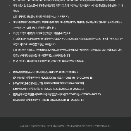
해당 보험사는 관련 상품에 대해 충분히 설명할 의무가 있으며, 가입자는 가입에 앞서 이에 대한 충분한 설명을 받으시기 바
2026년 자동차보험 현명하게 비교하는 3가지 핵심 전략
랍니다.
보험계약 체결 전 상품설명서 및 약관을 읽어보시기 바랍니다.
2026년 자동차보험 현명하게 비교하는 3가지 방법
보험계약자가 기존에 체결했던 보험계약을 해지하고 다른 보험계약을 체결하는 경우에는 보험인수가 거절되거나 보험료
가 인상되거나 보장내용이 달라질 수 있습니다.
자동차보험료 100만원 절약, 숨겨진 꿀팁 대방출
지급한도, 면책사항 등에 따라 보험금 지급이 제한될 수 있습니다.
이 보험계약은 예금자보호법에 따라 해약환급금(또는 만기 시 보험금)에 기타지급금을 합한 금액이 1인당 "1억원까지"(본
자동차보험, 다이렉트로 저렴하게 가입하는 비법 공개
보험회사의 여타 보호상품과 합산) 보호됩니다.
이와 별도로 본 보험회사 보호상품의 사고보험금을 합산한 금액이 1인당 "1억원까지" 보호됩니다. 다만, 보험계약자 및 보
내 차에 딱 맞는 자동차보험, 비교하고 고르는 완벽 가이드
험료납부자가 법인인 보험계약의 경우에는 보호되지 않습니다.
본 광고는 광고심의기준을 준수하였으며, 유효기간은 심의일로부터 1년입니다.
놓치면 손해! 자동차보험 비교견적 필수 체크리스트
[AXA손해보험] 검-250828-마케팅팀-664(2025.08.28~2026.08.27)
2026 자동차보험 다이렉트 비교견적: 숨은 혜택 찾고 보험료 낮추는 
[현대해상] 준법감시인 확인필 제20253753호 (유효기간 2025-08-19 ~ 2026-08-18)
[KB손해보험] 준법감시인 심의필 제2025-2199호(2025.08.20~2026.08.19)
자동차보험 다이렉트 비교사이트, 숨겨진 할인 꿀팁으로 진짜 최저가 찾
[DB손해보험] 준법감시인확인필_제2025-7339호(2025.08.18~2026.08.17)
[한화손해보험] 확인필-제2025-자동차영업전략-기타(광고)04048C-전사(25.09.01~26.08.31)
[흥국화재] 준법감시인 확인필T250814-08-47 (2025-08-14 ~ 2026-08-13)
다이렉트 자동차보험료 아끼는 법: 2026년 견적, 숨겨진 할인 꿀팁 대
2026년 자동차 다이렉트 보험료, 숨겨진 진실 파헤치고 현명하게 비교
다이렉트 자동차보험 비교견적: 숨은 1cm까지 찾아 보험료 낮추는 비법
광고대행사 : ㈜쇼엠은/는 페이지 제작 및 광고 대행만을 진행하며, 보험상품 판매에 직접적인 관여를 하지 않습니다.