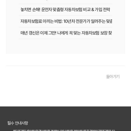
놓치면 손해! 운전자 맞춤형 자동차보험 비교 & 가입 전략
자동차보험료 아끼는 비법: 10년차 전문가가 알려주는 맞춤형 설계 전
매년 갱신은 이제 그만! 나에게 꼭 맞는 자동차보험 보장 찾는 법
[2026년 업데이트] 나이, 차종별 최적의 자동차보험 선택 전략
똑똑한 운전자를 위한 자동차보험 비교 가이드: 운전 습관별 맞춤 견적
내 차 보험료 아끼는 5가지 방법: 2026년 최신 정보
돌아가기
놓치면 후회! 자동차보험 가입 전 반드시 알아야 할 핵심 정보
내 차에 딱 맞는 자동차보험, 2026년 비교 견적으로 합리적인 선택!
자동차보험료 아끼는 꿀팁 대방출! 2026년 비교 필수 정보
2026년 자동차보험, 다이렉트 vs 설계사! 나에게 유리한 선택은?
필수 안내사항
놓치면 손해! 2026년 자동차보험 비교, 이것만은 꼭 확인하세요
해당 광고물은 KB손해보험, DB손해보험, 현대해상, AXA손해보험, 한화손해보험, 흥국화재의 공동광고물입니다.