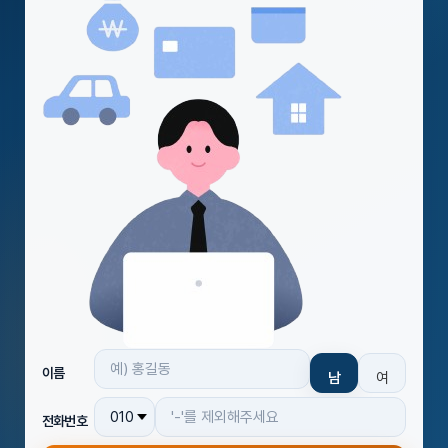
이름
남
여
전화번호