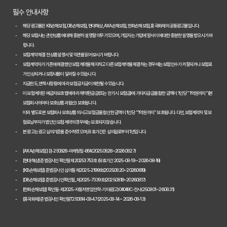
필수 안내사항
놓치면 손해! 2026년 자동차보험 비교, 이것만은 꼭 확인하세요
해당 광고물은 KB손해보험, DB손해보험, 현대해상, AXA손해보험, 한화손해보험, 흥국화재의 공동광고물입니다.
해당 보험사는 관련 상품에 대해 충분히 설명할 의무가 있으며, 가입자는 가입에 앞서 이에 대한 충분한 설명을 받으시기 바
2026년 자동차보험 현명하게 비교하는 3가지 핵심 전략
랍니다.
보험계약 체결 전 상품설명서 및 약관을 읽어보시기 바랍니다.
2026년 자동차보험 현명하게 비교하는 3가지 방법
보험계약자가 기존에 체결했던 보험계약을 해지하고 다른 보험계약을 체결하는 경우에는 보험인수가 거절되거나 보험료
가 인상되거나 보장내용이 달라질 수 있습니다.
자동차보험료 100만원 절약, 숨겨진 꿀팁 대방출
지급한도, 면책사항 등에 따라 보험금 지급이 제한될 수 있습니다.
이 보험계약은 예금자보호법에 따라 해약환급금(또는 만기 시 보험금)에 기타지급금을 합한 금액이 1인당 "1억원까지"(본
자동차보험, 다이렉트로 저렴하게 가입하는 비법 공개
보험회사의 여타 보호상품과 합산) 보호됩니다.
이와 별도로 본 보험회사 보호상품의 사고보험금을 합산한 금액이 1인당 "1억원까지" 보호됩니다. 다만, 보험계약자 및 보
내 차에 딱 맞는 자동차보험, 비교하고 고르는 완벽 가이드
험료납부자가 법인인 보험계약의 경우에는 보호되지 않습니다.
본 광고는 광고심의기준을 준수하였으며, 유효기간은 심의일로부터 1년입니다.
놓치면 손해! 자동차보험 비교견적 필수 체크리스트
[AXA손해보험] 검-250828-마케팅팀-664(2025.08.28~2026.08.27)
2026 자동차보험 다이렉트 비교견적: 숨은 혜택 찾고 보험료 낮추는 
[현대해상] 준법감시인 확인필 제20253753호 (유효기간 2025-08-19 ~ 2026-08-18)
[KB손해보험] 준법감시인 심의필 제2025-2199호(2025.08.20~2026.08.19)
자동차보험 다이렉트 비교사이트, 숨겨진 할인 꿀팁으로 진짜 최저가 찾
[DB손해보험] 준법감시인확인필_제2025-7339호(2025.08.18~2026.08.17)
[한화손해보험] 확인필-제2025-자동차영업전략-기타(광고)04048C-전사(25.09.01~26.08.31)
[흥국화재] 준법감시인 확인필T250814-08-47 (2025-08-14 ~ 2026-08-13)
다이렉트 자동차보험료 아끼는 법: 2026년 견적, 숨겨진 할인 꿀팁 대
2026년 자동차 다이렉트 보험료, 숨겨진 진실 파헤치고 현명하게 비교