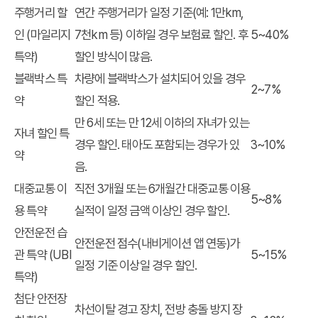
주행거리 할
연간 주행거리가 일정 기준(예: 1만km,
인 (마일리지
7천km 등) 이하일 경우 보험료 할인. 후
5~40%
특약)
할인 방식이 많음.
블랙박스 특
차량에 블랙박스가 설치되어 있을 경우
2~7%
약
할인 적용.
만 6세 또는 만 12세 이하의 자녀가 있는
자녀 할인 특
경우 할인. 태아도 포함되는 경우가 있
3~10%
약
음.
대중교통 이
직전 3개월 또는 6개월간 대중교통 이용
5~8%
용 특약
실적이 일정 금액 이상인 경우 할인.
안전운전 습
안전운전 점수(내비게이션 앱 연동)가
관 특약 (UBI
5~15%
일정 기준 이상일 경우 할인.
특약)
첨단 안전장
차선이탈 경고 장치, 전방 충돌 방지 장