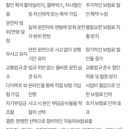
할인 특약 활
마일리지, 블랙박스, 자녀할인
추가적인 보험료 할
용
등 자신에게 맞는 특약 가입
인 혜택 누림
운전자 범
실제 운전자와 연령에 맞춰 운전
불필요한 보험료 지
위/연령 설
자 범위 한정
출 방지
정
안전 운전으로 사고 없이 운행
장기적인 보험료 할
무사고 유지
기간 유지
인율 증가
교통법규 준
법규 위반 없는 올바른 운전 습
교통법규 준수 할인
수
관 유지
적용 및 할증 방지
다이렉트 보
온라인을 통해 직접 보험 가입
사업비 절감으로 인
험 가입
진행
한 보험료 인하
자기부담금
사고 시 본인 부담금 비율을 적
초기 보험료 인하 효
조절
절히 선택
과
결론: 현명한 선택으로 합리적인 자동차보험료를