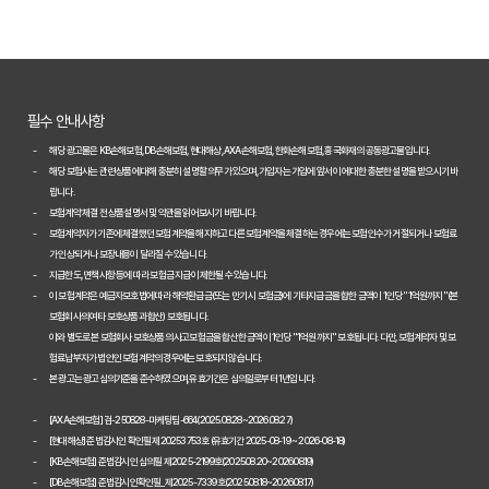
내 차에 딱 맞는 자동차보험, 2026년 비교 견적으로 합리적인 선택!
자동차보험료 아끼는 꿀팁 대방출! 2026년 비교 필수 정보
2026년 자동차보험, 다이렉트 vs 설계사! 나에게 유리한 선택은?
필수 안내사항
놓치면 손해! 2026년 자동차보험 비교, 이것만은 꼭 확인하세요
해당 광고물은 KB손해보험, DB손해보험, 현대해상, AXA손해보험, 한화손해보험, 흥국화재의 공동광고물입니다.
해당 보험사는 관련 상품에 대해 충분히 설명할 의무가 있으며, 가입자는 가입에 앞서 이에 대한 충분한 설명을 받으시기 바
2026년 자동차보험 현명하게 비교하는 3가지 핵심 전략
랍니다.
보험계약 체결 전 상품설명서 및 약관을 읽어보시기 바랍니다.
2026년 자동차보험 현명하게 비교하는 3가지 방법
보험계약자가 기존에 체결했던 보험계약을 해지하고 다른 보험계약을 체결하는 경우에는 보험인수가 거절되거나 보험료
가 인상되거나 보장내용이 달라질 수 있습니다.
자동차보험료 100만원 절약, 숨겨진 꿀팁 대방출
지급한도, 면책사항 등에 따라 보험금 지급이 제한될 수 있습니다.
이 보험계약은 예금자보호법에 따라 해약환급금(또는 만기 시 보험금)에 기타지급금을 합한 금액이 1인당 "1억원까지"(본
자동차보험, 다이렉트로 저렴하게 가입하는 비법 공개
보험회사의 여타 보호상품과 합산) 보호됩니다.
이와 별도로 본 보험회사 보호상품의 사고보험금을 합산한 금액이 1인당 "1억원까지" 보호됩니다. 다만, 보험계약자 및 보
내 차에 딱 맞는 자동차보험, 비교하고 고르는 완벽 가이드
험료납부자가 법인인 보험계약의 경우에는 보호되지 않습니다.
본 광고는 광고심의기준을 준수하였으며, 유효기간은 심의일로부터 1년입니다.
놓치면 손해! 자동차보험 비교견적 필수 체크리스트
[AXA손해보험] 검-250828-마케팅팀-664(2025.08.28~2026.08.27)
2026 자동차보험 다이렉트 비교견적: 숨은 혜택 찾고 보험료 낮추는 
[현대해상] 준법감시인 확인필 제20253753호 (유효기간 2025-08-19 ~ 2026-08-18)
[KB손해보험] 준법감시인 심의필 제2025-2199호(2025.08.20~2026.08.19)
자동차보험 다이렉트 비교사이트, 숨겨진 할인 꿀팁으로 진짜 최저가 찾
[DB손해보험] 준법감시인확인필_제2025-7339호(2025.08.18~2026.08.17)