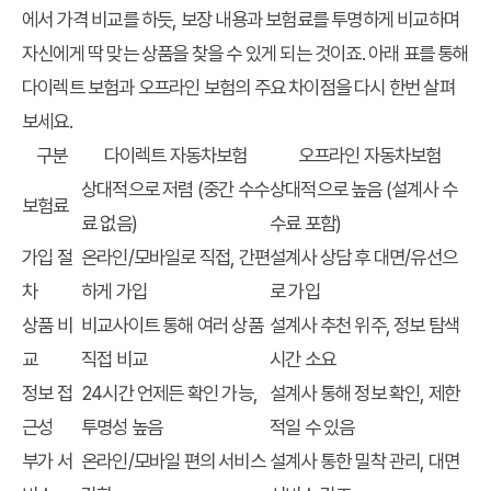
에서 가격 비교를 하듯, 보장 내용과 보험료를 투명하게 비교하며
자신에게 딱 맞는 상품을 찾을 수 있게 되는 것이죠. 아래 표를 통해
다이렉트 보험과 오프라인 보험의 주요 차이점을 다시 한번 살펴
보세요.
구분
다이렉트 자동차보험
오프라인 자동차보험
상대적으로 저렴 (중간 수수
상대적으로 높음 (설계사 수
보험료
료 없음)
수료 포함)
가입 절
온라인/모바일로 직접, 간편
설계사 상담 후 대면/유선으
차
하게 가입
로 가입
상품 비
비교사이트 통해 여러 상품
설계사 추천 위주, 정보 탐색
교
직접 비교
시간 소요
정보 접
24시간 언제든 확인 가능,
설계사 통해 정보 확인, 제한
근성
투명성 높음
적일 수 있음
부가 서
온라인/모바일 편의 서비스
설계사 통한 밀착 관리, 대면