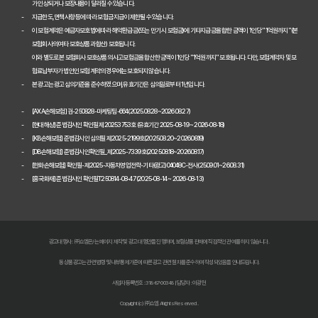
가 인상되거나 보장내용이 달라질 수 있습니다.
자동차보험료 100만원 절약, 숨겨진 꿀팁 대방출
지급한도, 면책사항 등에 따라 보험금 지급이 제한될 수 있습니다.
이 보험계약은 예금자보호법에 따라 해약환급금(또는 만기 시 보험금)에 기타지급금을 합한 금액이 1인당 "1억원까지"(본
자동차보험, 다이렉트로 저렴하게 가입하는 비법 공개
보험회사의 여타 보호상품과 합산) 보호됩니다.
이와 별도로 본 보험회사 보호상품의 사고보험금을 합산한 금액이 1인당 "1억원까지" 보호됩니다. 다만, 보험계약자 및 보
내 차에 딱 맞는 자동차보험, 비교하고 고르는 완벽 가이드
험료납부자가 법인인 보험계약의 경우에는 보호되지 않습니다.
본 광고는 광고심의기준을 준수하였으며, 유효기간은 심의일로부터 1년입니다.
놓치면 손해! 자동차보험 비교견적 필수 체크리스트
[AXA손해보험] 검-250828-마케팅팀-664(2025.08.28~2026.08.27)
2026 자동차보험 다이렉트 비교견적: 숨은 혜택 찾고 보험료 낮추는 
[현대해상] 준법감시인 확인필 제20253753호 (유효기간 2025-08-19 ~ 2026-08-18)
[KB손해보험] 준법감시인 심의필 제2025-2199호(2025.08.20~2026.08.19)
자동차보험 다이렉트 비교사이트, 숨겨진 할인 꿀팁으로 진짜 최저가 찾
[DB손해보험] 준법감시인확인필_제2025-7339호(2025.08.18~2026.08.17)
[한화손해보험] 확인필-제2025-자동차영업전략-기타(광고)04048C-전사(25.09.01~26.08.31)
[흥국화재] 준법감시인 확인필T250814-08-47 (2025-08-14 ~ 2026-08-13)
다이렉트 자동차보험료 아끼는 법: 2026년 견적, 숨겨진 할인 꿀팁 대
2026년 자동차 다이렉트 보험료, 숨겨진 진실 파헤치고 현명하게 비교
다이렉트 자동차보험 비교견적: 숨은 1cm까지 찾아 보험료 낮추는 비법
광고대행사 : ㈜쇼엠은/는 페이지 제작 및 광고 대행만을 진행하며, 보험상품 판매에 직접적인 관여를 하지 않습니다.
동 상품광고는 관련 법령 및 내부통제기준에 따른 광고 관련 절차를 준수하여 작성되었음을 안내드립니다.
자동차 보험료 인상, 다이렉트 비교견적 사이트로 한 번에 해결!
사업자등록번호 : 318-87-00348 | 담당자 : 이광헌
자동차보험 다이렉트 비교: 숨겨진 할인 꿀팁으로 보험료 절반으로 줄
Copyright (c) ㈜쇼엠 All rights Reserved.