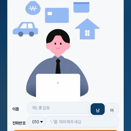
이름
남
여
전화번호