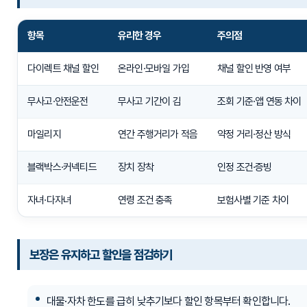
항목
유리한 경우
주의점
다이렉트 채널 할인
온라인·모바일 가입
채널 할인 반영 여부
무사고·안전운전
무사고 기간이 김
조회 기준·앱 연동 차이
마일리지
연간 주행거리가 적음
약정 거리·정산 방식
블랙박스·커넥티드
장치 장착
인정 조건·증빙
자녀·다자녀
연령 조건 충족
보험사별 기준 차이
보장은 유지하고 할인을 점검하기
대물·자차 한도를 급히 낮추기보다 할인 항목부터 확인합니다.