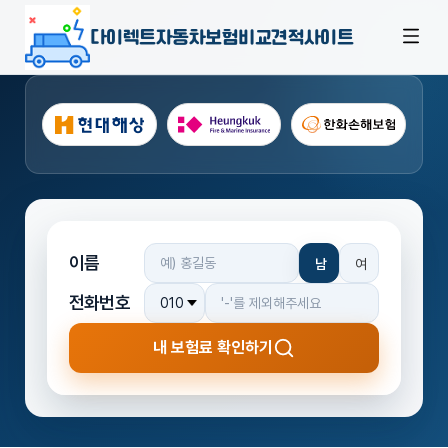
다이렉트자동차보험비교견적사이트
이름
남
여
전화번호
내 보험료 확인하기