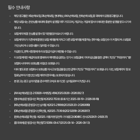
필수 안내사항
해당 광고물은 KB손해보험, DB손해보험, 현대해상, AXA손해보험, 한화손해보험, 흥국화재의 공동광고물입니다.
해당 보험사는 관련 상품에 대해 충분히 설명할 의무가 있으며, 가입자는 가입에 앞서 이에 대한 충분한 설명을 받으시기 바
랍니다.
보험계약 체결 전 상품설명서 및 약관을 읽어보시기 바랍니다.
보험계약자가 기존에 체결했던 보험계약을 해지하고 다른 보험계약을 체결하는 경우에는 보험인수가 거절되거나 보험료
가 인상되거나 보장내용이 달라질 수 있습니다.
지급한도, 면책사항 등에 따라 보험금 지급이 제한될 수 있습니다.
이 보험계약은 예금자보호법에 따라 해약환급금(또는 만기 시 보험금)에 기타지급금을 합한 금액이 1인당 "1억원까지"(본
보험회사의 여타 보호상품과 합산) 보호됩니다.
이와 별도로 본 보험회사 보호상품의 사고보험금을 합산한 금액이 1인당 "1억원까지" 보호됩니다. 다만, 보험계약자 및 보
험료납부자가 법인인 보험계약의 경우에는 보호되지 않습니다.
본 광고는 광고심의기준을 준수하였으며, 유효기간은 심의일로부터 1년입니다.
[AXA손해보험] 검-250828-마케팅팀-664(2025.08.28~2026.08.27)
[현대해상] 준법감시인 확인필 제20253753호 (유효기간 2025-08-19 ~ 2026-08-18)
[KB손해보험] 준법감시인 심의필 제2025-2199호(2025.08.20~2026.08.19)
[DB손해보험] 준법감시인확인필_제2025-7339호(2025.08.18~2026.08.17)
[한화손해보험] 확인필-제2025-자동차영업전략-기타(광고)04048C-전사(25.09.01~26.08.31)
[흥국화재] 준법감시인 확인필T250814-08-47 (2025-08-14 ~ 2026-08-13)